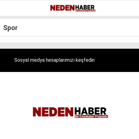
Reklamı Geç
30
°
BURSA
Spor
GALERİ
VİDEO
YAZARLAR
EKONOMI
Sosyal medya hesaplarımızı keşfedin
BIYOGRAFI
DÜNYA
SPOR
MAGAZIN
SIYASET
SAĞLIK
TEKNOLOJI