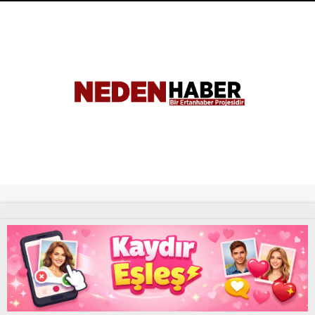
Tüm Hakları Saklıdır. |
NEDENHABER
haber
Uyap Eş Zamanlı Sorgu Hatası Çözümü
UYAP Sorgu Otomasyon Programı