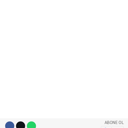
WhatsApp İhbar Hattı
Facebook
Instagram
Youtube
Pinterest
ABONE OL