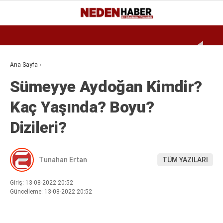
Reklamı Geç
22.3
°
BURSA
GALERİ
VİDEO
YAZARLAR
Ana Sayfa
›
Sümeyye Aydoğan Kimdir?
EKONOMI
Kaç Yaşında? Boyu?
BIYOGRAFI
Dizileri?
DÜNYA
SPOR
Tunahan Ertan
TÜM YAZILARI
MAGAZIN
SIYASET
Giriş: 13-08-2022 20:52
Güncelleme: 13-08-2022 20:52
SAĞLIK
TEKNOLOJI