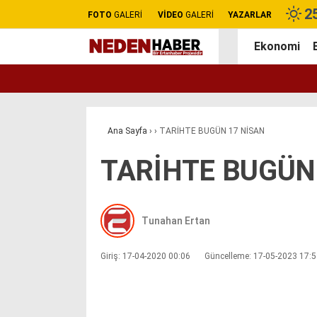
2
FOTO
GALERİ
VİDEO
GALERİ
YAZARLAR
Ekonomi
Ana Sayfa
›
›
TARİHTE BUGÜN 17 NİSAN
TARİHTE BUGÜN
Tunahan Ertan
Giriş: 17-04-2020 00:06
Güncelleme: 17-05-2023 17: