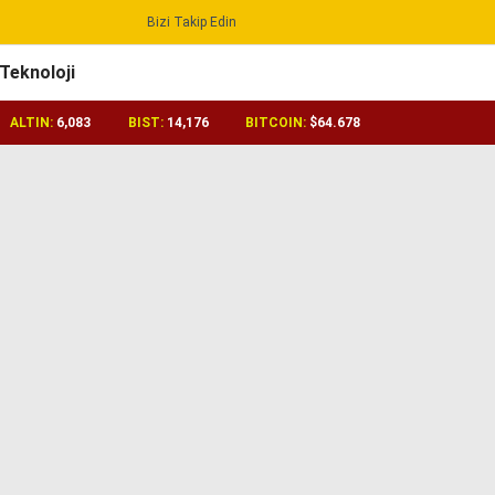
Bizi Takip Edin
Reklamı Geç
Teknoloji
ALTIN:
6,083
BIST:
14,176
BITCOIN:
$64.678