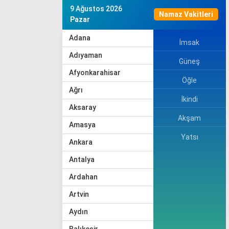
9 Ağustos 2026
Namaz Vakitleri
Pazar
Adana
İmsak
Adıyaman
Güneş
Afyonkarahisar
Öğle
Ağrı
İkindi
Aksaray
Akşam
Amasya
Yatsı
Ankara
Antalya
Ardahan
Artvin
Aydın