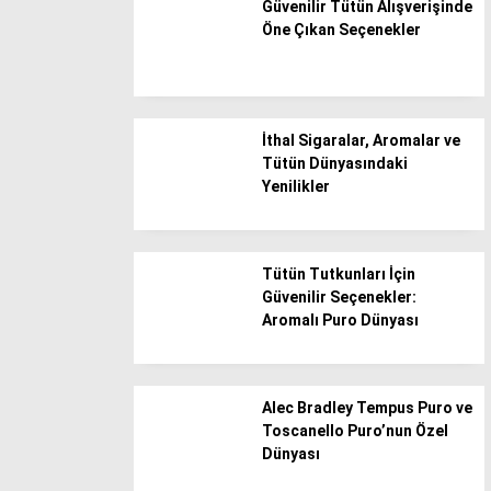
Güvenilir Tütün Alışverişinde
Öne Çıkan Seçenekler
Diyarbakır
Düzce
Edirne
İthal Sigaralar, Aromalar ve
Elazığ
Tütün Dünyasındaki
Erzincan
Yenilikler
Erzurum
Eskişehir
Tütün Tutkunları İçin
Gaziantep
Güvenilir Seçenekler:
Aromalı Puro Dünyası
Giresun
Gümüşhane
Hakkari
Alec Bradley Tempus Puro ve
Toscanello Puro’nun Özel
Hatay
Dünyası
Iğdır