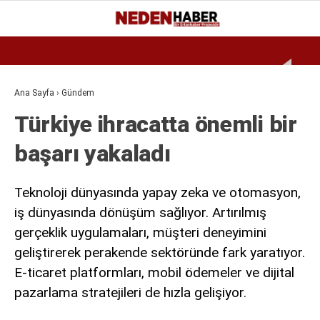
Reklamı Geç
26.2
°
BURSA
GALERİ
VİDEO
YAZARLAR
Ana Sayfa
›
Gündem
Türkiye ihracatta önemli bir
EKONOMI
başarı yakaladı
BIYOGRAFI
DÜNYA
Teknoloji dünyasında yapay zeka ve otomasyon,
SPOR
iş dünyasında dönüşüm sağlıyor. Artırılmış
gerçeklik uygulamaları, müşteri deneyimini
MAGAZIN
geliştirerek perakende sektöründe fark yaratıyor.
SIYASET
E-ticaret platformları, mobil ödemeler ve dijital
SAĞLIK
pazarlama stratejileri de hızla gelişiyor.
TEKNOLOJI