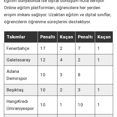
Eğitim dünyasında ise dijital dönüşüm hızla ilerliyor.
Online eğitim platformları, öğrencilere her yerden
erişim imkanı sağlıyor. Uzaktan eğitim ve dijital sınıflar,
öğrencilerin öğrenme süreçlerini destekliyor.
Takımlar
Penaltı
Kaçan
Penaltı
Kaçan
Fenerbahçe
17
2
7
1
Galatasaray
12
4
2
1
Adana
10
3
8
Demirspor
Beşiktaş
10
2
3
1
HangiKredi
10
1
10
1
Ümraniyespor