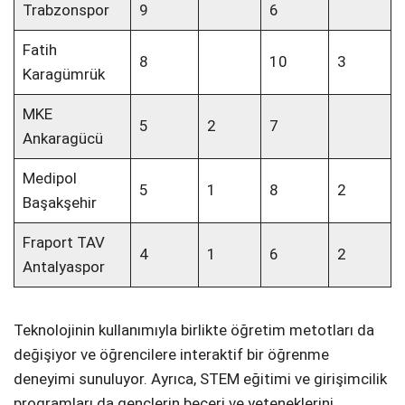
Trabzonspor
9
6
Fatih
8
10
3
Karagümrük
MKE
5
2
7
Ankaragücü
Medipol
5
1
8
2
Başakşehir
Fraport TAV
4
1
6
2
Antalyaspor
Teknolojinin kullanımıyla birlikte öğretim metotları da
değişiyor ve öğrencilere interaktif bir öğrenme
deneyimi sunuluyor. Ayrıca, STEM eğitimi ve girişimcilik
programları da gençlerin beceri ve yeteneklerini