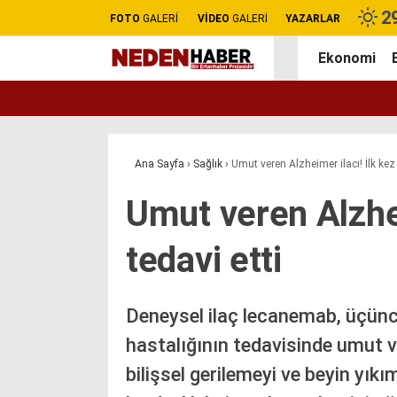
2
FOTO
GALERİ
VİDEO
GALERİ
YAZARLAR
Ekonomi
Ana Sayfa
›
Sağlık
›
Umut veren Alzheimer ilacı! İlk kez 
Umut veren Alzhei
tedavi etti
Deneysel ilaç lecanemab, üçünc
hastalığının tedavisinde umut v
bilişsel gerilemeyi ve beyin yık