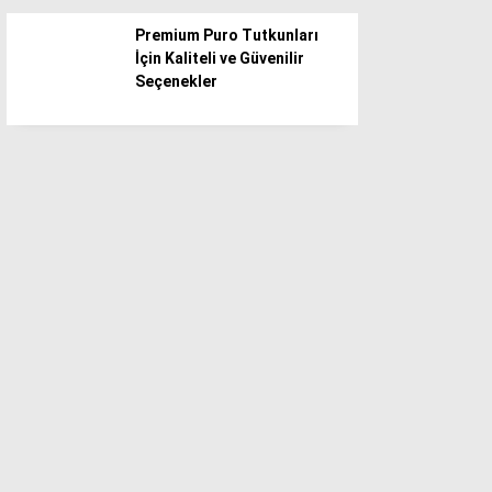
Kastamonu
Premium Puro Tutkunları
Kayseri
İçin Kaliteli ve Güvenilir
Kilis
Seçenekler
Kırıkkale
Kırklareli
Kırşehir
Kocaeli
Konya
Kütahya
Malatya
Manisa
Mardin
Mersin
Muğla