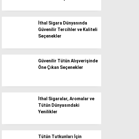
Burdur
Bursa
İthal Sigara Dünyasında
Çanakkale
Güvenilir Tercihler ve Kaliteli
Çankırı
Seçenekler
Çorum
WhatsApp İhbar Hattı
Denizli
Güvenilir Tütün Alışverişinde
Öne Çıkan Seçenekler
Diyarbakır
Düzce
Facebook
Edirne
İthal Sigaralar, Aromalar ve
Elazığ
Tütün Dünyasındaki
Erzincan
Yenilikler
Instagram
Erzurum
Eskişehir
Youtube
Tütün Tutkunları İçin