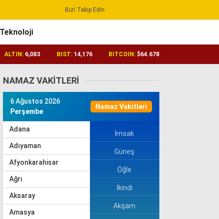
Bizi Takip Edin
Reklamı Geç
Teknoloji
ALTIN:
6,083
BIST:
14,176
BITCOIN:
$64.678
NAMAZ VAKITLERI
6 Ağustos 2026
Namaz Vakitleri
Perşembe
Adana
İmsak
Adıyaman
Güneş
Afyonkarahisar
Öğle
Ağrı
İkindi
Aksaray
Akşam
Amasya