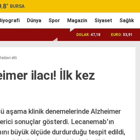
9.8
°
BURSA
Biyografi
Dünya
Spor
Magazin
Siyaset
Sağlık
DOLAR:
47,18
EURO:
53,91
tedavi etti
mer ilacı! İlk kez
ü aşama klinik denemelerinde Alzheimer
erici sonuçlar gösterdi. Lecanemab’ın
ımını büyük ölçüde durdurduğu tespit edildi,