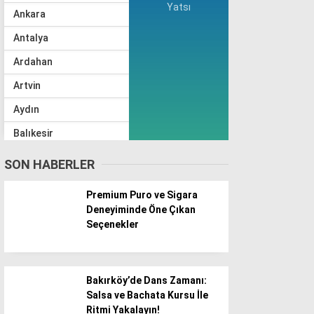
Yatsı
Ankara
Gündem
Antalya
Ardahan
Ekonomi
Artvin
Politika
Aydın
Dünya
Balıkesir
Spor
Bartın
SON HABERLER
Magazin
Batman
Premium Puro ve Sigara
Sağlık
Bayburt
Deneyiminde Öne Çıkan
Seçenekler
Bilecik
Teknoloji
Bingöl
Bitlis
Bakırköy’de Dans Zamanı:
Salsa ve Bachata Kursu İle
Bolu
Ritmi Yakalayın!