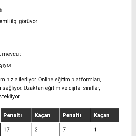
tı
mli ilgi görüyor
ık mevcut
şiyor
 hızla ilerliyor. Online eğitim platformları,
ağlıyor. Uzaktan eğitim ve dijital sınıflar,
tekliyor.
Penaltı
Kaçan
Penaltı
Kaçan
17
2
7
1