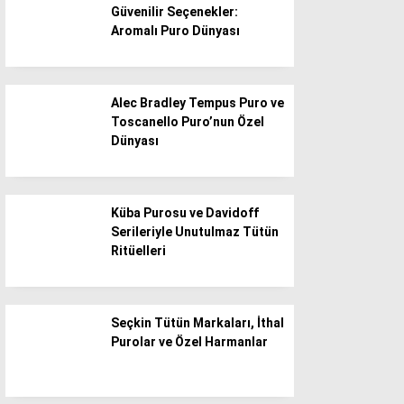
Gaziantep
Güvenilir Seçenekler:
Aromalı Puro Dünyası
Pinterest
Giresun
Gümüşhane
Telegram
Hakkari
Alec Bradley Tempus Puro ve
Toscanello Puro’nun Özel
Hatay
Dünyası
Iğdır
Isparta
Küba Purosu ve Davidoff
İstanbul
Serileriyle Unutulmaz Tütün
Ritüelleri
İzmir
Kahramanmaraş
Karabük
Seçkin Tütün Markaları, İthal
Purolar ve Özel Harmanlar
Karaman
Kars