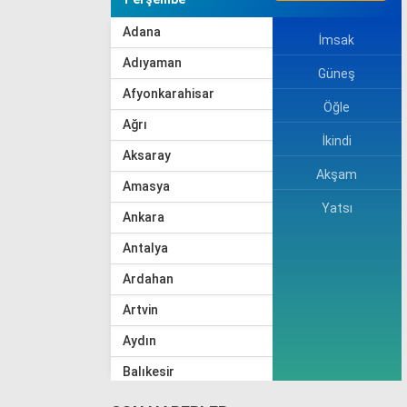
Adana
İmsak
Adıyaman
Güneş
Afyonkarahisar
Öğle
Ağrı
İkindi
Aksaray
Akşam
Amasya
Yatsı
Ankara
Antalya
Ardahan
Artvin
Aydın
Balıkesir
Bartın