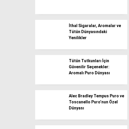
Düzce
Edirne
İthal Sigaralar, Aromalar ve
Elazığ
Tütün Dünyasındaki
Erzincan
Yenilikler
Erzurum
Eskişehir
Tütün Tutkunları İçin
Gaziantep
Güvenilir Seçenekler:
Aromalı Puro Dünyası
Giresun
Gümüşhane
Hakkari
Alec Bradley Tempus Puro ve
Toscanello Puro’nun Özel
Hatay
Dünyası
Iğdır
Isparta