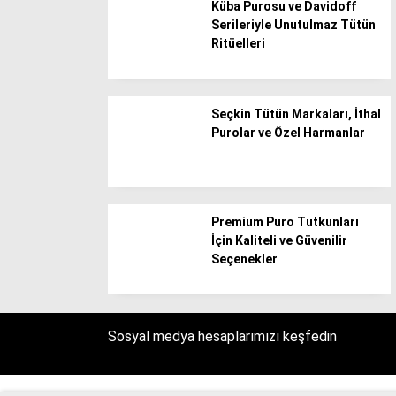
Küba Purosu ve Davidoff
İstanbul
Serileriyle Unutulmaz Tütün
Ritüelleri
İzmir
Kahramanmaraş
Karabük
Seçkin Tütün Markaları, İthal
Purolar ve Özel Harmanlar
Karaman
Kars
Kastamonu
Premium Puro Tutkunları
Kayseri
İçin Kaliteli ve Güvenilir
Kilis
Seçenekler
Kırıkkale
Kırklareli
Sosyal medya hesaplarımızı keşfedin
Kırşehir
Kocaeli