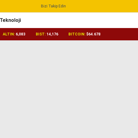
Bizi Takip Edin
Reklamı Geç
Teknoloji
ALTIN:
6,083
BIST:
14,176
BITCOIN:
$64.678