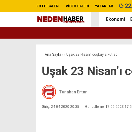
22
FOTO
GALERİ
VİDEO
GALERİ
YAZARLAR
Ekonomi
Ana Sayfa
›
›
Uşak 23 Nisan’ı coşkuyla kutladı
Uşak 23 Nisan’ı c
Tunahan Ertan
Giriş: 24-04-2020 20:35
Güncelleme: 17-05-2023 17: