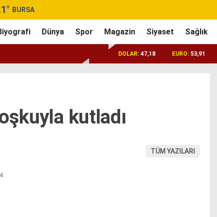
.1
°
BURSA
Biyografi
Dünya
Spor
Magazin
Siyaset
Sağlık
DOLAR:
47,18
EURO:
53,91
oşkuyla kutladı
TÜM YAZILARI
54