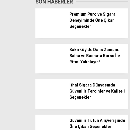
SON HABERLER
Batman
Premium Puro ve Sigara
Bayburt
Deneyiminde Öne Çıkan
Seçenekler
Bilecik
Bingöl
Bitlis
Bakırköy’de Dans Zamanı:
Salsa ve Bachata Kursu İle
Bolu
Ritmi Yakalayın!
Burdur
Bursa
İthal Sigara Dünyasında
Çanakkale
Güvenilir Tercihler ve Kaliteli
Çankırı
Seçenekler
Çorum
Denizli
Güvenilir Tütün Alışverişinde
Öne Çıkan Seçenekler
Diyarbakır