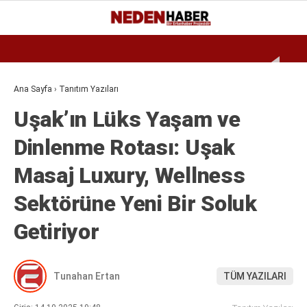
Reklamı Geç
26.4
°
BURSA
GALERİ
VİDEO
YAZARLAR
Ana Sayfa
›
Tanıtım Yazıları
Uşak’ın Lüks Yaşam ve
EKONOMI
Dinlenme Rotası: Uşak
BIYOGRAFI
Masaj Luxury, Wellness
DÜNYA
SPOR
Sektörüne Yeni Bir Soluk
MAGAZIN
Getiriyor
SIYASET
Tunahan Ertan
TÜM YAZILARI
SAĞLIK
TEKNOLOJI