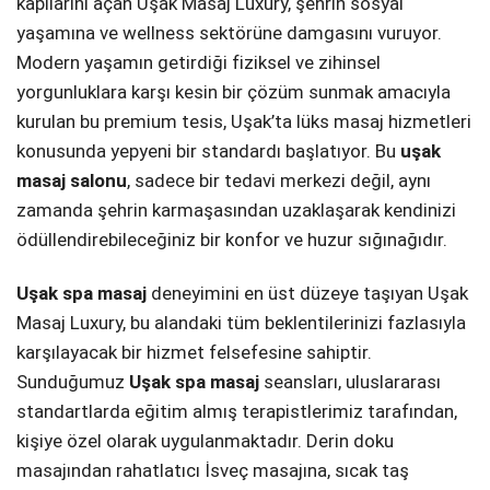
kapılarını açan Uşak Masaj Luxury, şehrin sosyal
yaşamına ve wellness sektörüne damgasını vuruyor.
Telegram
Modern yaşamın getirdiği fiziksel ve zihinsel
yorgunluklara karşı kesin bir çözüm sunmak amacıyla
kurulan bu premium tesis, Uşak’ta lüks masaj hizmetleri
konusunda yepyeni bir standardı başlatıyor. Bu
uşak
masaj salonu
, sadece bir tedavi merkezi değil, aynı
zamanda şehrin karmaşasından uzaklaşarak kendinizi
ödüllendirebileceğiniz bir konfor ve huzur sığınağıdır.
Uşak spa masaj
deneyimini en üst düzeye taşıyan Uşak
Masaj Luxury, bu alandaki tüm beklentilerinizi fazlasıyla
karşılayacak bir hizmet felsefesine sahiptir.
Sunduğumuz
Uşak spa masaj
seansları, uluslararası
standartlarda eğitim almış terapistlerimiz tarafından,
kişiye özel olarak uygulanmaktadır. Derin doku
masajından rahatlatıcı İsveç masajına, sıcak taş