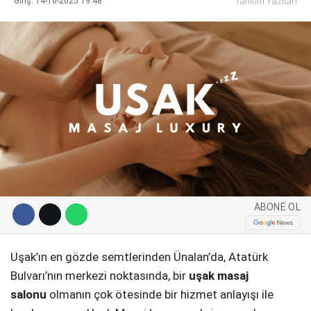
Giriş: 14-10-2025 19:48
Tanıtım Yazıları
WhatsApp İhbar Hattı
Facebook
ABONE OL
Instagram
Youtube
Uşak’ın en gözde semtlerinden Ünalan’da, Atatürk
Bulvarı’nın merkezi noktasında, bir
uşak masaj
Pinterest
salonu
olmanın çok ötesinde bir hizmet anlayışı ile