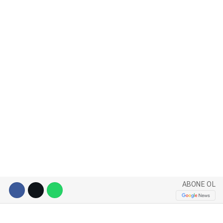
WhatsApp İhbar Hattı
Facebook
Instagram
Youtube
ABONE OL
Pinterest