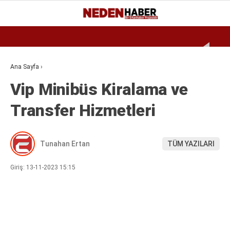
Reklamı Geç
22.6
°
BURSA
GALERİ
VİDEO
YAZARLAR
Ana Sayfa
›
Vip Minibüs Kiralama ve
EKONOMI
Transfer Hizmetleri
BIYOGRAFI
DÜNYA
Tunahan Ertan
TÜM YAZILARI
SPOR
MAGAZIN
Giriş: 13-11-2023 15:15
SIYASET
SAĞLIK
TEKNOLOJI