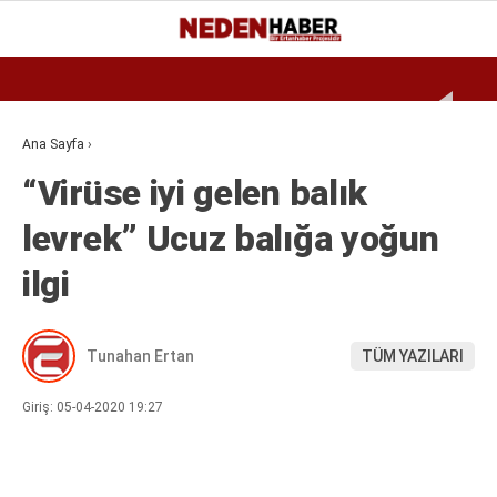
Reklamı Geç
26.4
°
BURSA
GALERİ
VİDEO
YAZARLAR
Ana Sayfa
›
“Virüse iyi gelen balık
EKONOMI
levrek” Ucuz balığa yoğun
BIYOGRAFI
ilgi
DÜNYA
SPOR
Tunahan Ertan
TÜM YAZILARI
MAGAZIN
SIYASET
Giriş: 05-04-2020 19:27
SAĞLIK
TEKNOLOJI