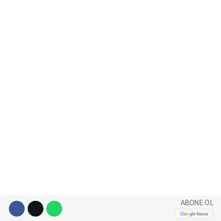
WhatsApp İhbar Hattı
Facebook
Instagram
Youtube
ABONE OL
Pinterest