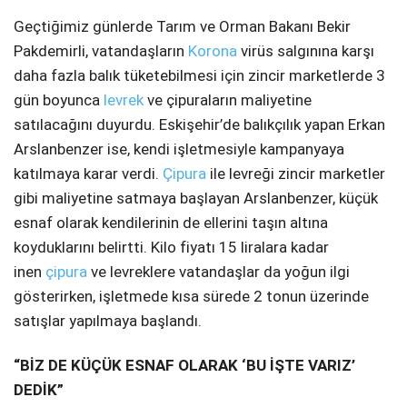
Geçtiğimiz günlerde Tarım ve Orman Bakanı Bekir
Pakdemirli, vatandaşların
Korona
virüs salgınına karşı
daha fazla balık tüketebilmesi için zincir marketlerde 3
gün boyunca
levrek
ve çipuraların maliyetine
satılacağını duyurdu. Eskişehir’de balıkçılık yapan Erkan
Arslanbenzer ise, kendi işletmesiyle kampanyaya
katılmaya karar verdi.
Çipura
ile levreği zincir marketler
gibi maliyetine satmaya başlayan Arslanbenzer, küçük
esnaf olarak kendilerinin de ellerini taşın altına
koyduklarını belirtti. Kilo fiyatı 15 liralara kadar
inen
çipura
ve levreklere vatandaşlar da yoğun ilgi
gösterirken, işletmede kısa sürede 2 tonun üzerinde
satışlar yapılmaya başlandı.
“BİZ DE KÜÇÜK ESNAF OLARAK ‘BU İŞTE VARIZ’
DEDİK”