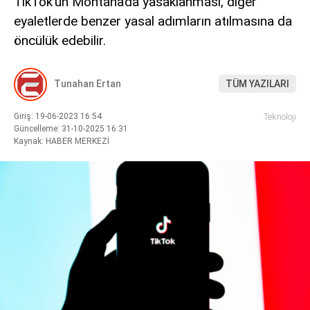
TikTok’un Montana’da yasaklanması, diğer
eyaletlerde benzer yasal adımların atılmasına da
öncülük edebilir.
WhatsApp İhbar Hattı
Tunahan Ertan
TÜM YAZILARI
Giriş: 19-06-2023 16:54
Teknoloji
Güncelleme: 31-10-2025 16:31
Kaynak: HABER MERKEZİ
Facebook
Instagram
Youtube
Pinterest