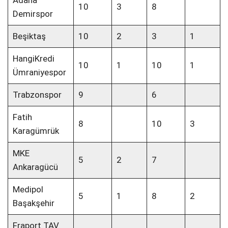
Adana
10
3
8
Demirspor
Beşiktaş
10
2
3
1
HangiKredi
10
1
10
1
Ümraniyespor
Trabzonspor
9
6
Fatih
8
10
3
Karagümrük
MKE
5
2
7
Ankaragücü
Medipol
5
1
8
2
Başakşehir
Fraport TAV