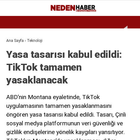
Reklamı Geç
20.2
°
BURSA
GALERİ
VİDEO
YAZARLAR
Ana Sayfa
›
Teknoloji
Yasa tasarısı kabul edildi:
EKONOMI
TikTok tamamen
BIYOGRAFI
yasaklanacak
DÜNYA
SPOR
ABD’nin Montana eyaletinde, TikTok
MAGAZIN
uygulamasının tamamen yasaklanmasını
öngören yasa tasarısı kabul edildi. Tasarı, Çinli
SIYASET
sosyal medya platformunun veri güvenliği ve
SAĞLIK
gizlilik endişelerine yönelik kaygıları yansıtıyor.
TEKNOLOJI