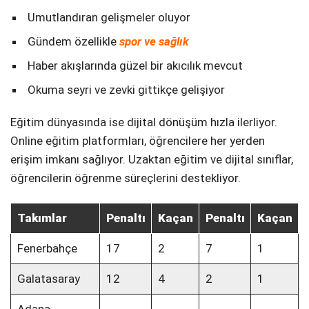
Umutlandıran gelişmeler oluyor
Gündem özellikle
spor ve sağlık
Haber akışlarında güzel bir akıcılık mevcut
Okuma seyri ve zevki gittikçe gelişiyor
Eğitim dünyasında ise dijital dönüşüm hızla ilerliyor.
Online eğitim platformları, öğrencilere her yerden
erişim imkanı sağlıyor. Uzaktan eğitim ve dijital sınıflar,
öğrencilerin öğrenme süreçlerini destekliyor.
Takımlar
Penaltı
Kaçan
Penaltı
Kaçan
Fenerbahçe
17
2
7
1
Galatasaray
12
4
2
1