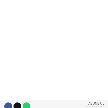
WhatsApp İhbar Hattı
Facebook
Instagram
Youtube
Pinterest
ABONE OL