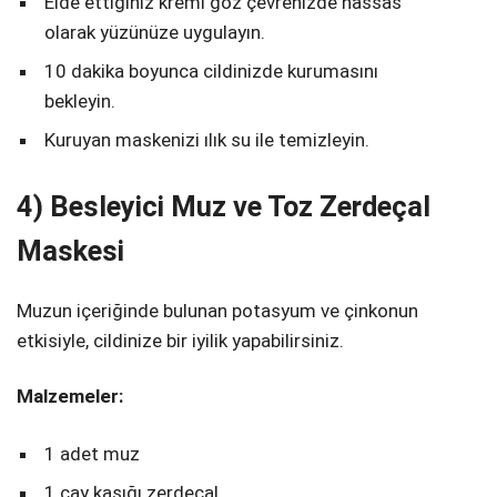
Elde ettiğiniz kremi göz çevrenizde hassas
olarak yüzünüze uygulayın.
10 dakika boyunca cildinizde kurumasını
bekleyin.
Kuruyan maskenizi ılık su ile temizleyin.
4) Besleyici Muz ve Toz Zerdeçal
Maskesi
Muzun içeriğinde bulunan potasyum ve çinkonun
etkisiyle, cildinize bir iyilik yapabilirsiniz.
Malzemeler:
1 adet muz
1 çay kaşığı zerdeçal