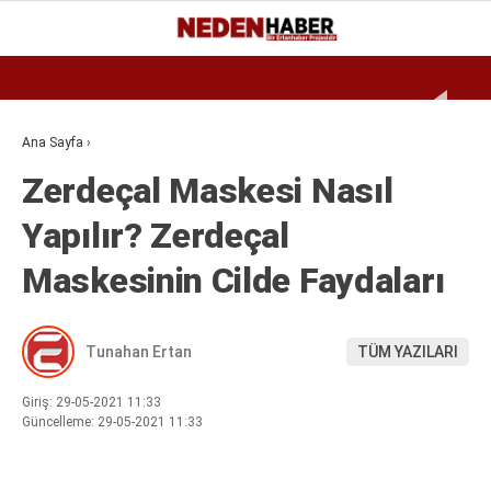
Reklamı Geç
22.5
°
BURSA
GALERİ
VİDEO
YAZARLAR
Ana Sayfa
›
Zerdeçal Maskesi Nasıl
EKONOMI
Yapılır? Zerdeçal
BIYOGRAFI
Maskesinin Cilde Faydaları
DÜNYA
SPOR
Tunahan Ertan
TÜM YAZILARI
MAGAZIN
SIYASET
Giriş: 29-05-2021 11:33
Güncelleme: 29-05-2021 11:33
SAĞLIK
TEKNOLOJI