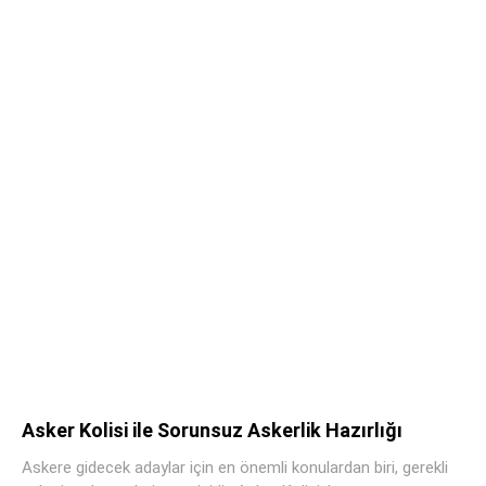
Asker Kolisi ile Sorunsuz Askerlik Hazırlığı
Askere gidecek adaylar için en önemli konulardan biri, gerekli