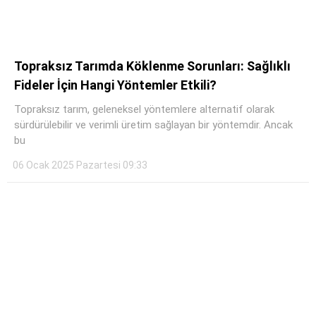
Topraksız Tarımda Köklenme Sorunları: Sağlıklı
Fideler İçin Hangi Yöntemler Etkili?
Topraksız tarım, geleneksel yöntemlere alternatif olarak
sürdürülebilir ve verimli üretim sağlayan bir yöntemdir. Ancak
bu
06 Ocak 2025 Pazartesi 09:33