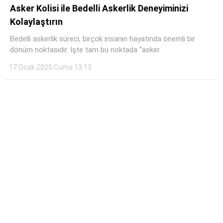
Asker Kolisi ile Bedelli Askerlik Deneyiminizi
Kolaylaştırın
Bedelli askerlik süreci, birçok insanın hayatında önemli bir
dönüm noktasıdır. Işte tam bu noktada “asker
17 Ocak 2025 Cuma 13:13