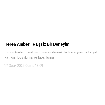
Terea Amber ile Eşsiz Bir Deneyim
Terea Amber, zarif aromasıyla damak tadınıza yeni bir boyut
katıyor. İqos iluma ve İqos iluma
17 Ocak 2025 Cuma 13:09