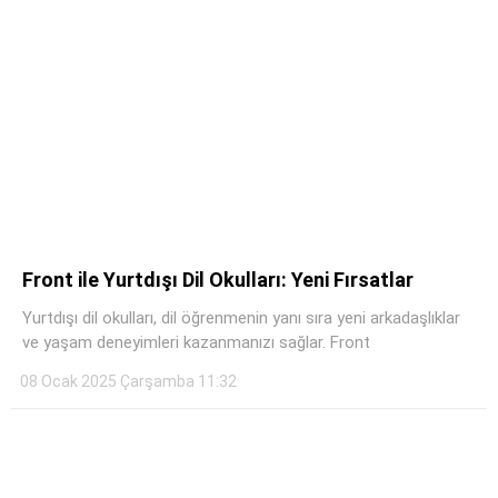
Front ile Yurtdışı Dil Okulları: Yeni Fırsatlar
Yurtdışı dil okulları, dil öğrenmenin yanı sıra yeni arkadaşlıklar
ve yaşam deneyimleri kazanmanızı sağlar. Front
08 Ocak 2025 Çarşamba 11:32