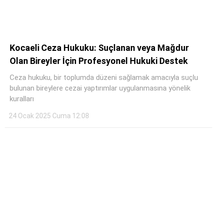
Kocaeli Ceza Hukuku: Suçlanan veya Mağdur
Olan Bireyler İçin Profesyonel Hukuki Destek
Ceza hukuku, bir toplumda düzeni sağlamak amacıyla suçlu
bulunan bireylere cezai yaptırımlar uygulanmasına yönelik
kuralları
24 Ocak 2025 Cuma 12:08