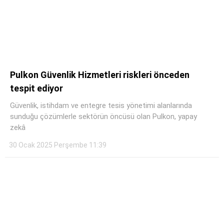
WhatsApp İhbar Hattı
Pulkon Güvenlik Hizmetleri riskleri önceden
tespit ediyor
Güvenlik, istihdam ve entegre tesis yönetimi alanlarında
Facebook
sunduğu çözümlerle sektörün öncüsü olan Pulkon, yapay
zekâ
30 Ocak 2025 Perşembe 11:39
Instagram
Youtube
Pinterest