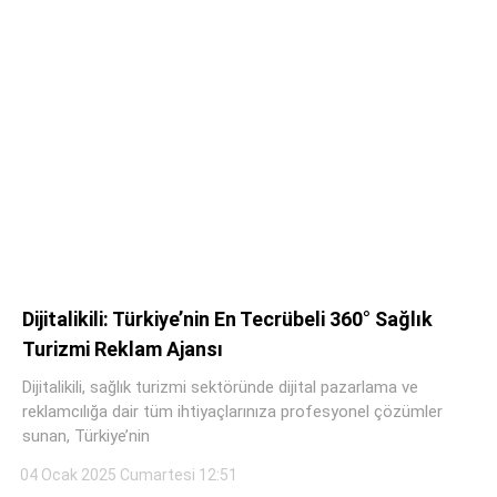
Dijitalikili: Türkiye’nin En Tecrübeli 360° Sağlık
Turizmi Reklam Ajansı
Dijitalikili, sağlık turizmi sektöründe dijital pazarlama ve
reklamcılığa dair tüm ihtiyaçlarınıza profesyonel çözümler
sunan, Türkiye’nin
04 Ocak 2025 Cumartesi 12:51