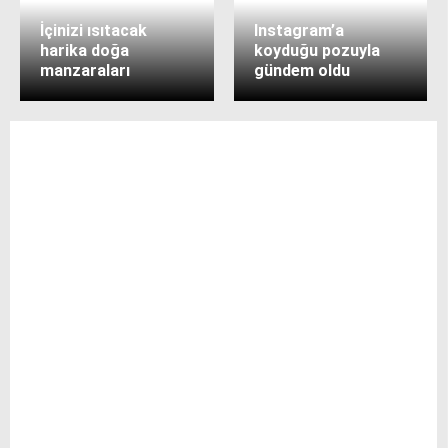
İçinizi ısıtacak
Instagram’a
harika doğa
koyduğu pozuyla
manzaraları
gündem oldu