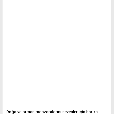
WhatsApp İhbar Hattı
Facebook
Instagram
Youtube
Pinterest
Doğa ve orman manzaralarını sevenler için harika