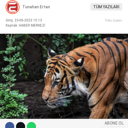
Tunahan Ertan
TÜM YAZILARI
Giriş: 23-06-2023 15:13
Foto Galeri
Kaynak: HABER MERKEZİ
WhatsApp İhbar Hattı
Facebook
Instagram
Youtube
Pinterest
ABONE OL