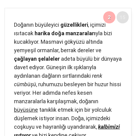
2
15
Doğanın büyüleyici
güzellikleri
, içimizi
ısıtacak
harika doğa manzaraları
yla bizi
kucaklıyor. Masmavi gökyüzü altında
yemyeşil ormanlar, berrak dereler ve
çağlayan şelaleler
adeta büyülü bir dünyaya
davet ediyor. Güneşin ilk ışıklarıyla
aydınlanan dağların sırtlarındaki
renk
cümbüşü
, ruhumuzu besleyen bir huzur hissi
veriyor. Her adımda nefes kesen
manzaralarla karşılaşmak, doğanın
büyüsüne
tanıklık etmek için bir yolculuk
düşlemek istiyor insan. Doğa, içimizdeki
coşkuyu ve hayranlığı uyandırarak,
kalbimizi
ısıtıyor
ve bizi kendine çekiyor.