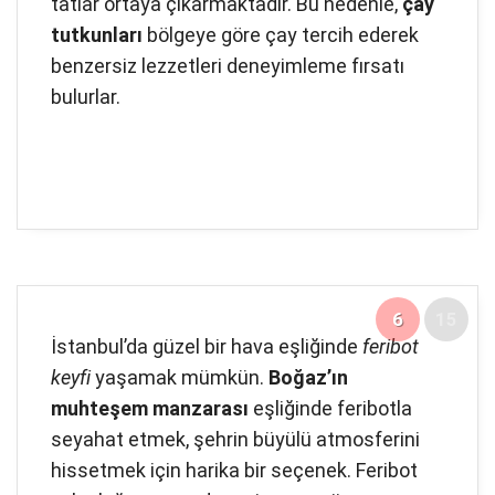
tatlar ortaya çıkarmaktadır. Bu nedenle,
çay
tutkunları
bölgeye göre çay tercih ederek
benzersiz lezzetleri deneyimleme fırsatı
bulurlar.
6
15
İstanbul’da güzel bir hava eşliğinde
feribot
keyfi
yaşamak mümkün.
Boğaz’ın
muhteşem manzarası
eşliğinde feribotla
seyahat etmek, şehrin büyülü atmosferini
hissetmek için harika bir seçenek. Feribot