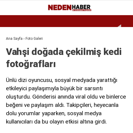
Reklamı Geç
27.4
°
BURSA
GALERİ
VİDEO
YAZARLAR
Ana Sayfa
›
Foto Galeri
Vahşi doğada çekilmiş kedi
EKONOMI
fotoğrafları
BIYOGRAFI
DÜNYA
Ünlü dizi oyuncusu, sosyal medyada yarattığı
SPOR
etkileyici paylaşımıyla büyük bir sarsıntı
oluşturdu. Gönderisi anında viral oldu ve binlerce
MAGAZIN
beğeni ve paylaşım aldı. Takipçileri, heyecanla
SIYASET
dolu yorumlar yaparken, sosyal medya
SAĞLIK
kullanıcıları da bu olayın etkisi altına girdi.
TEKNOLOJI