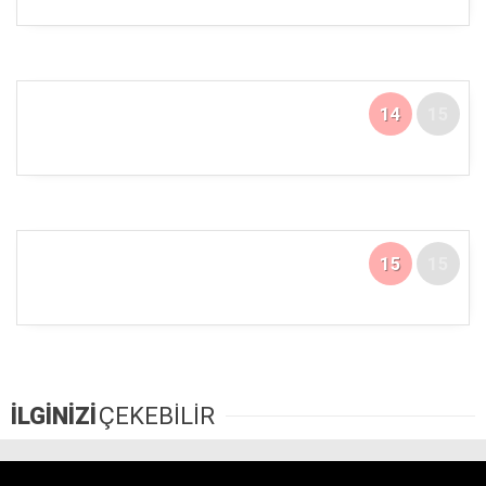
14
15
15
15
İLGİNİZİ
ÇEKEBİLİR