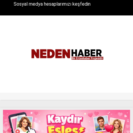
Sosyal medya hesaplarımızı keşfedin
Tüm Hakları Saklıdır. |
NEDENHABER